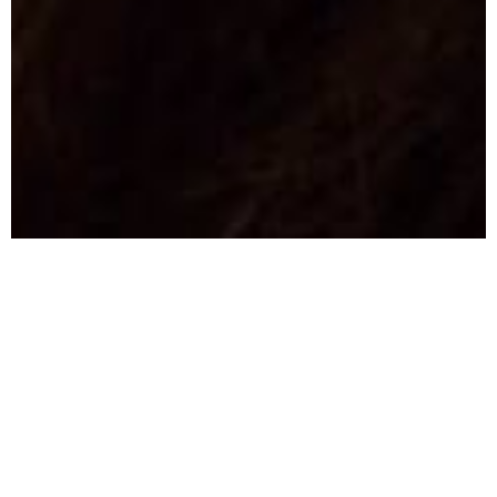
Tage, die vor uns liegen, sind un.leashed.
La Biosthétique Make-up
Collection Autumn-Winter