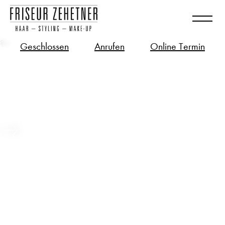
?>
Geschlossen
Anrufen
Online Termin
Long Hair – Bio-Tech Zukunft für
deine langen Haare
Beitrag ansehen